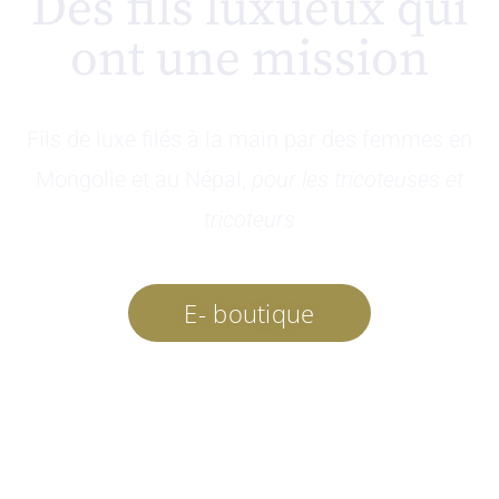
Des fils luxueux qui
ont une mission
Fils de luxe filés à la main par des femmes en
Mongolie et au Népal,
pour les tricoteuses et
tricoteurs
E- boutique