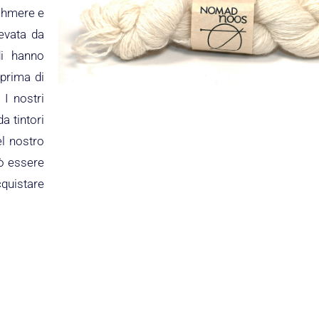
shmere e
evata da
di hanno
 prima di
 I nostri
da tintori
el nostro
uò essere
cquistare