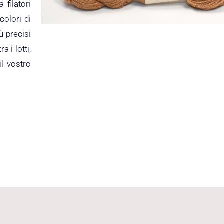
 filatori
colori di
ù precisi
 i lotti,
il vostro