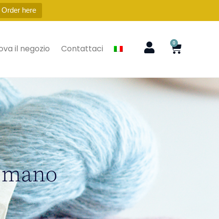
 Order here
0
ova il negozio
Contattaci
 a mano