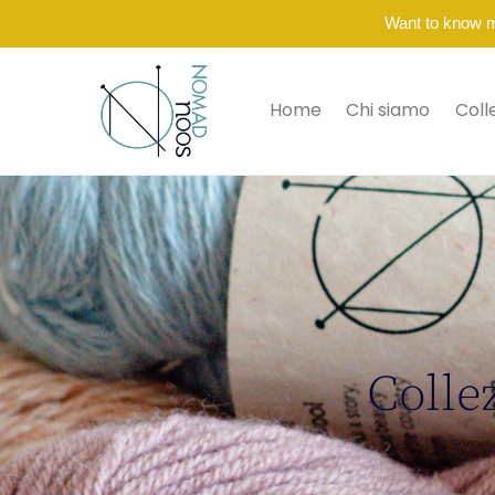
Want to know 
Home
Chi siamo
Coll
Collez