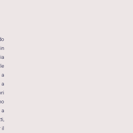
do
in
ia
le
 a
 a
ri
mo
 a
i,
il