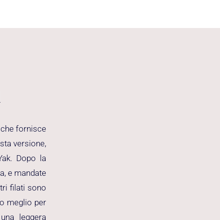
l
 che fornisce
esta versione,
 Yak. Dopo la
ia, e mandate
i filati sono
ro meglio per
 una leggera