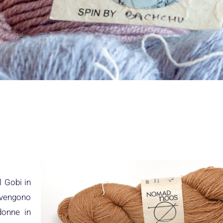
l Gobi in
e vengono
donne in