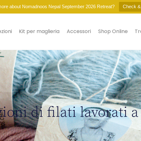
more about Nomadnoos Nepal September 2026 Retreat?
Check &
ezioni
Kit per maglieria
Accessori
Shop Online
Tr
ioni di filati lavorati